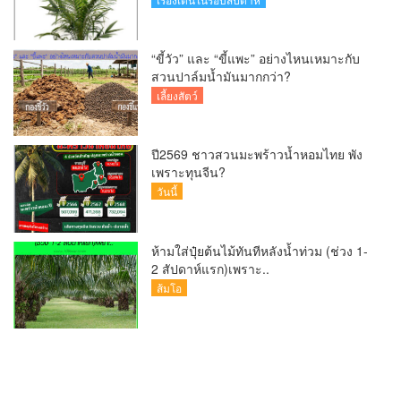
“ขี้วัว” และ “ขี้แพะ” อย่างไหนเหมาะกับ
สวนปาล์มน้ำมันมากกว่า?
เลี้ยงสัตว์
ปี2569 ชาวสวนมะพร้าวน้ำหอมไทย พัง
เพราะทุนจีน?
วันนี้
ห้ามใส่ปุ๋ยต้นไม้ทันทีหลังน้ำท่วม (ช่วง 1-
2 สัปดาห์แรก)เพราะ..
ส้มโอ