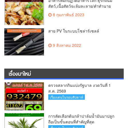
อาหารหมักปฏิวัติอาหารโลก ธุรกิจนม
สัตว์,เนื้อสัตว์จะล้มละลาย/คำทำนาย
“โทนี ซีบา”
8 กุมภาพันธ์ 2023
สาย PV ในระบบโซล่าร์เซลล์
9 สิงหาคม 2022
เรื่องมาใหม่
ตรวจสลากกินแบ่งรัฐบาล งวดวันที่ 1
ส.ค. 2569
เรื่องเด่นในรอบสัปดาห์
การคัดเลือกต้นกล้าปาล์มน้ำมันมาปลูก
ถือเป็นขั้นตอนที่สำคัญที่สุด
เรื่องเด่นในรอบสัปดาห์