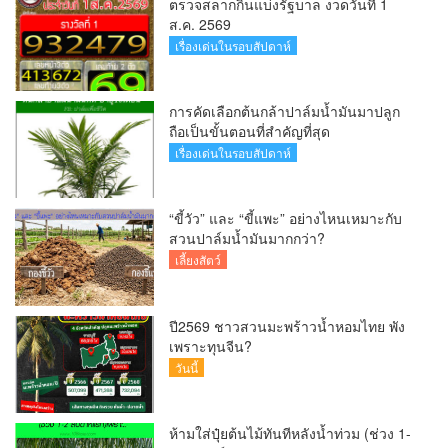
ตรวจสลากกินแบ่งรัฐบาล งวดวันที่ 1
ส.ค. 2569
เรื่องเด่นในรอบสัปดาห์
การคัดเลือกต้นกล้าปาล์มน้ำมันมาปลูก
ถือเป็นขั้นตอนที่สำคัญที่สุด
เรื่องเด่นในรอบสัปดาห์
“ขี้วัว” และ “ขี้แพะ” อย่างไหนเหมาะกับ
สวนปาล์มน้ำมันมากกว่า?
เลี้ยงสัตว์
ปี2569 ชาวสวนมะพร้าวน้ำหอมไทย พัง
เพราะทุนจีน?
วันนี้
ห้ามใส่ปุ๋ยต้นไม้ทันทีหลังน้ำท่วม (ช่วง 1-