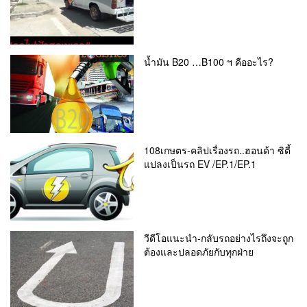
น้ำมัน B20 …B100 ฯ คืออะไร?
108เกษตร-คลิปเรื่องรถ..ฮอนด้า ซิตี้
แปลงเป็นรถ EV /EP.1/EP.1
วีดีโอแนะนำ-กลับรถอย่างไรถึงจะถูก
ต้องและปลอดภัยกับทุกฝ่าย