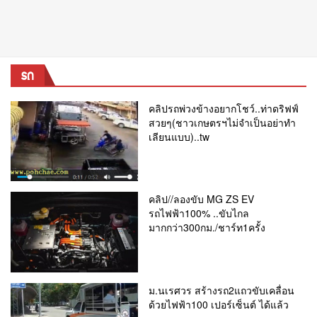
รถ
คลิปรถพ่วงข้างอยากโชว์..ท่าดริฟฟ์
สวยๆ(ชาวเกษตรฯไม่จำเป็นอย่าทำ
เลียนแบบ)..tw
คลิป//ลองขับ MG ZS EV
รถไฟฟ้า100% ..ขับไกล
มากกว่า300กม./ชาร์ท1ครั้ง
ม.นเรศวร สร้างรถ2แถวขับเคลื่อน
ด้วยไฟฟ้า100 เปอร์เซ็นต์ ได้แล้ว