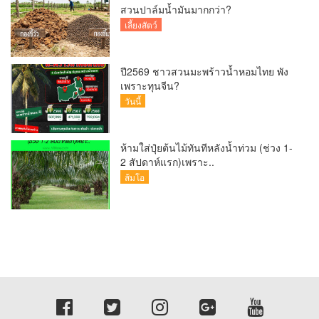
สวนปาล์มน้ำมันมากกว่า?
เลี้ยงสัตว์
ปี2569 ชาวสวนมะพร้าวน้ำหอมไทย พัง
เพราะทุนจีน?
วันนี้
ห้ามใส่ปุ๋ยต้นไม้ทันทีหลังน้ำท่วม (ช่วง 1-
2 สัปดาห์แรก)เพราะ..
ส้มโอ