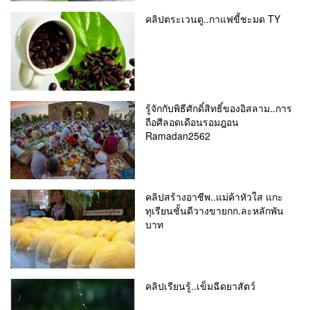
คลิปตระเวนดู..กาแฟขี้ชะมด TY
รู้จักกับพิธีศักดิ์สิทธิ์ของอิสลาม..การ
ถือศีลอดเดือนรอมฎอน
Ramadan2562
คลิปสร้างอาชีพ..แม่ค้าหัวใส แกะ
ทุเรียนชั้นดีวางขายกก.ละหลักพัน
บาท
คลิปเรียนรู้..เข็มฉีดยาสัตว์