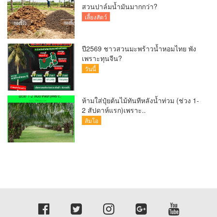
สวนปาล์มน้ำมันมากกว่า?
เลี้ยงสัตว์
ปี2569 ชาวสวนมะพร้าวน้ำหอมไทย พัง
เพราะทุนจีน?
วันนี้
ห้ามใส่ปุ๋ยต้นไม้ทันทีหลังน้ำท่วม (ช่วง 1-
2 สัปดาห์แรก)เพราะ..
ส้มโอ