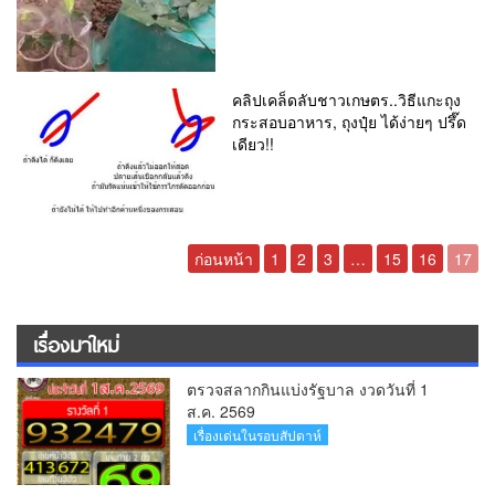
คลิปเคล็ดลับชาวเกษตร..วิธีแกะถุง
กระสอบอาหาร, ถุงปุ๋ย ได้ง่ายๆ ปรึ๊ด
เดียว!!
ก่อนหน้า
1
2
3
…
15
16
17
เรื่องมาใหม่
ตรวจสลากกินแบ่งรัฐบาล งวดวันที่ 1
ส.ค. 2569
เรื่องเด่นในรอบสัปดาห์