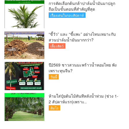
การคัดเลือกต้นกล้าปาล์มน้ำมันมาปลูก
ถือเป็นขั้นตอนที่สำคัญที่สุด
เรื่องเด่นในรอบสัปดาห์
“ขี้วัว” และ “ขี้แพะ” อย่างไหนเหมาะกับ
สวนปาล์มน้ำมันมากกว่า?
เลี้ยงสัตว์
ปี2569 ชาวสวนมะพร้าวน้ำหอมไทย พัง
เพราะทุนจีน?
วันนี้
ห้ามใส่ปุ๋ยต้นไม้ทันทีหลังน้ำท่วม (ช่วง 1-
2 สัปดาห์แรก)เพราะ..
ส้มโอ