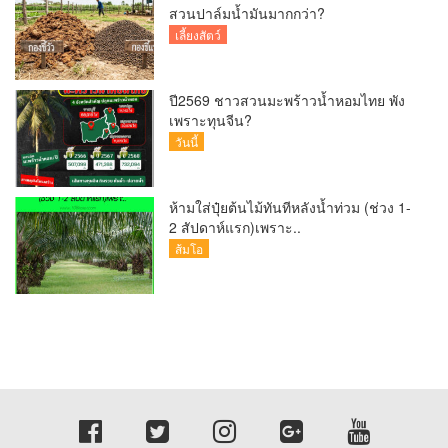
สวนปาล์มน้ำมันมากกว่า?
เลี้ยงสัตว์
ปี2569 ชาวสวนมะพร้าวน้ำหอมไทย พัง
เพราะทุนจีน?
วันนี้
ห้ามใส่ปุ๋ยต้นไม้ทันทีหลังน้ำท่วม (ช่วง 1-
2 สัปดาห์แรก)เพราะ..
ส้มโอ