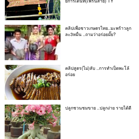
ยการ์เด้นท์(เฟิร์นสาย) TY
คลิปเพื่อชาวเกษตรไทย..มะพร้าวลูก
ละ3หมื่น ..ถามว่าอร่อยมั๊ย?
คลิปสูตร(ไม่)ลับ ..การทำเป็ดพะโล้
อร่อย
ปลูกชวนชมขาย ..ปลูกง่าย รายได้ดี