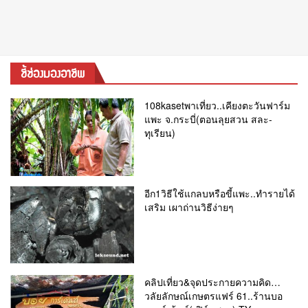
ชี้ช่องมองอาชีพ
108kasetพาเที่ยว..เคียงตะวันฟาร์ม
แพะ จ.กระบี่(ตอนลุยสวน สละ-
ทุเรียน)
อีก1วิธีใช้แกลบหรือขี้แพะ..ทำรายได้
เสริม เผาถ่านวิธีง่ายๆ
คลิปเที่ยว&จุดประกายความคิด…
วลัยลักษณ์เกษตรแฟร์ 61..ร้านบอ