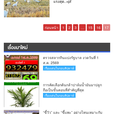
แรงสุด..+pf
ก่อนหน้า
1
2
3
…
15
16
17
เรื่องมาใหม่
ตรวจสลากกินแบ่งรัฐบาล งวดวันที่ 1
ส.ค. 2569
เรื่องเด่นในรอบสัปดาห์
การคัดเลือกต้นกล้าปาล์มน้ำมันมาปลูก
ถือเป็นขั้นตอนที่สำคัญที่สุด
เรื่องเด่นในรอบสัปดาห์
“ขี้วัว” และ “ขี้แพะ” อย่างไหนเหมาะกับ