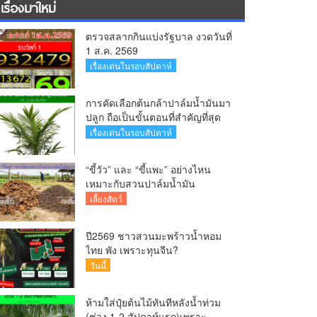
เรื่องมาใหม่
ตรวจสลากกินแบ่งรัฐบาล งวดวันที่
1 ส.ค. 2569
เรื่องเด่นในรอบสัปดาห์
การคัดเลือกต้นกล้าปาล์มน้ำมันมา
ปลูก ถือเป็นขั้นตอนที่สำคัญที่สุด
เรื่องเด่นในรอบสัปดาห์
“ขี้วัว” และ “ขี้แพะ” อย่างไหน
เหมาะกับสวนปาล์มน้ำมัน
มากกว่า?
เลี้ยงสัตว์
ปี2569 ชาวสวนมะพร้าวน้ำหอม
ไทย พัง เพราะทุนจีน?
วันนี้
ห้ามใส่ปุ๋ยต้นไม้ทันทีหลังน้ำท่วม
(ช่วง 1-2 สัปดาห์แรก)เพราะ..