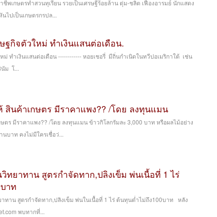
สู้อาชีพเกษตรทำสวนทุเรียน รวยเป็นเศรษฐีร้อยล้าน ตุ่ม-ชลิต เฟื่องอารมย์ นักแสดง
 หันไปเป็นเกษตรกรปล...
ษฐกิจตัวใหม่ ทำเงินแสนต่อเดือน.
ม่ ทำเงินแสนต่อเดือน ------------ หอยเชอรี่ มีถิ่นกำเนิดในทวีปอเมริกาใต้ เช่น
นัม โ...
รให้ สินค้าเกษตร มีราคาแพง?? /โดย ลงทุนแมน
้าเกษตร มีราคาแพง?? /โดย ลงทุนแมน ข้าวกิโลกรัมละ 3,000 บาท หรือผลไม้อย่าง
านบาท คงไม่มีใครเชื่อว่...
ทยาทาน สูตรกำจัดทาก,ปลิงเข็ม พ่นเนื้อที่ 1 ไร่
00บาท
ทาน สูตรกำจัดทาก,ปลิงเข็ม พ่นในเนื้อที่ 1 ไร่ ต้นทุนต่ำไม่ถึง100บาท หลัง
t.com พบทากที่...