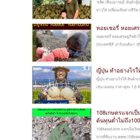
‘ชลิต เฟื่องอารมย์’ ผันตัว
อาวุโส เปลี่ยนเส้นทางชีวิต
หอยเชอรี่ หอยเศร
หอยเชอรี่ หอยเศรษฐกิจตัวให
ประเทศชิลี อาร์เจนตินา สุริ
ญี่ปุ่น ทำอย่างไ
ญี่ปุ่น ทำอย่างไรให้ สินค
เช่น เมลอน ราคาคู่ละ 1.6 ล้
108เกษตรแจกเป็นวิ
ต้นทุนต่ำไม่ถึง1
108kaset.com แจกเป็นวิทยา
จากที่ทีมงาน www.108kase