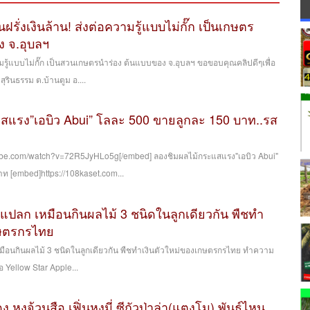
รั่งเงินล้าน! ส่งต่อความรู้แบบไม่กั๊ก เป็นเกษตร
ง จ.อุบลฯ
ความรู้แบบไม่กั๊ก เป็นสวนเกษตรนำร่อง ต้นแบบของ จ.อุบลฯ ขอขอบคุณคลิปดีๆเพื่อ
สุรินธรรม ต.บ้านตูม อ....
สแรง”เอบิว Abui” โลละ 500 ขายลูกละ 150 บาท..รส
ube.com/watch?v=72R5JyHLo5g[/embed] ลองชิมผลไม้กระแสแรง"เอบิว Abui"
ท [embed]https://108kaset.com...
ม้แปลก เหมือนกินผลไม้ 3 ชนิดในลูกเดียวกัน พืชทำ
กษตรกรไทย
หมือนกินผลไม้ 3 ชนิดในลูกเดียวกัน พืชทำเงินตัวใหม่ของเกษตรกรไทย ทำความ
ือ Yellow Star Apple...
แดง หงจ้วนสือ,เฟิ่นหงมี่,ซีกัวป่าล่า(แตงโม) พันธุ์ไหน