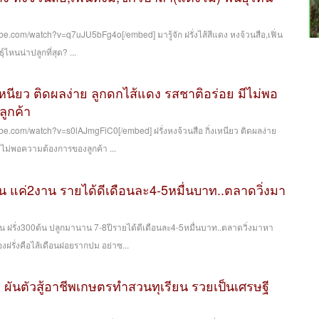
e.com/watch?v=q7uJU5bFg4o[/embed] มารู้จัก ฝรั่งไส้สีแดง หงจ้วนสือ,เฟิ่น
ุ์ไหนน่าปลูกที่สุด? ...
่งเหนียว ติดผลง่าย ลูกดกไส้แดง รสชาติอร่อย มีไม่พอ
ูกค้า
be.com/watch?v=s0lAJmgFiC0[/embed] ฝรั่งหงจ้วนสือ กิ่งเหนียว ติดผลง่าย
ีไม่พอความต้องการของลูกค้า ...
าน แค่2งาน รายได้ดีเดือนละ4-5หมื่นบาท..ตลาดวิ่งมา
น ฝรั่ง300ต้น ปลูกมานาน 7-8ปีรายได้ดีเดือนละ4-5หมื่นบาท..ตลาดวิ่งมาหา
ฝรั่งคือไส้เดือนฝอยรากปม อย่าซ...
์’ ผันตัวสู้อาชีพเกษตรทำสวนทุเรียน รวยเป็นเศรษฐี