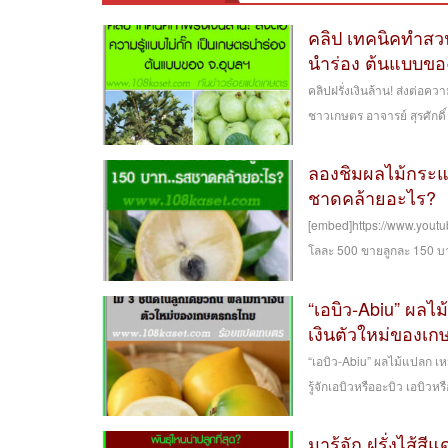
คลิป เทคนิคทำสวนฝ
นำร่อง ต้นแบบขอ
คลิปฝรั่งเงินล้าน! ส่งต่อ
ชาวเกษตร อาจารย์ สุรศักดิ์ 
ลองชิมผลไม้กระแ
ชาดคล้ายอะไร?
[embed]https://www.yout
โลละ 500 ขายลูกละ 150 บา
“เอบิว-Abiu” ผลไ
เงินตัวใหม่ของเ
“เอบิว-Abiu” ผลไม้แปลก เ
รู้จักเอบิวหรืออะบิว เอบิวหร
มารู้จัก ฝรั่งไส้สี