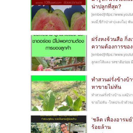
น่าปลูกที่สุด?
[embed]https://www.youtub
หงมี่,ซีกัวป่าล่า(แตงโม) พันธ
ฝรั่งหงจ้วนสือ กิ
ความต้องการของล
[embed]https://www.youtu
ลูกดกไส้แดง รสชาติอร่อย ม
ทำสวนฝรั่งข้างบ้
หาขายไม่ทัน
ทำสวนฝรั่งข้างบ้าน แค่2งา
ขายไม่ทัน -โรคประจำตัวของ
‘ชลิต เฟื่องอารมย
ร้อยล้าน